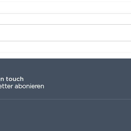
Schlafen unter dem
Neue
Sternenhimmel
Jun
in touch
tter
abonieren