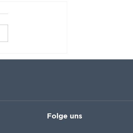
 Heimat für
gpflanzen
Folge uns